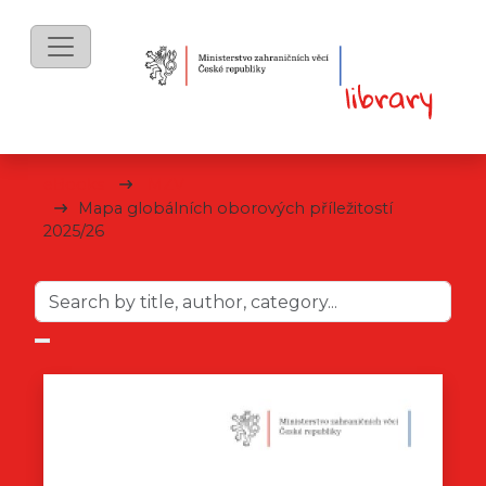
eBooks
MZV
Mapa globálních oborových příležitostí
2025/26