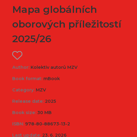
Mapa globálních
oborových příležitostí
2025/26
Author:
Kolektiv autorů MZV
Book format:
mBook
Category:
MZV
Release date:
2025
Book size:
30 MB
ISBN:
978-80-88673-13-2
Last update:
23. 6. 2026