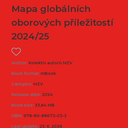
Mapa globálních
oborových příležitostí
2024/25
Author:
Kolektiv autorů MZV
Book format:
mBook
Category:
MZV
Release date:
2024
Book size:
33,84 MB
ISBN:
978-80-88673-03-3
Last update:
23. 6. 2026