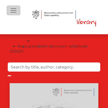
eBooks
MZV
Mapa globálních oborových příležitostí
2024/25