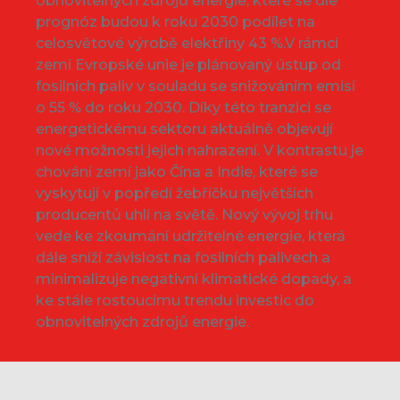
obnovitelných zdrojů energie, které se dle
prognóz budou k roku 2030 podílet na
celosvětové výrobě elektřiny 43 %.V rámci
zemí Evropské unie je plánovaný ústup od
fosilních paliv v souladu se snižováním emisí
o 55 % do roku 2030. Díky této tranzici se
energetickému sektoru aktuálně objevují
nové možnosti jejich nahrazení. V kontrastu je
chování zemí jako Čína a Indie, které se
vyskytují v popředí žebříčku největších
producentů uhlí na světě. Nový vývoj trhu
vede ke zkoumání udržitelné energie, která
dále sníží závislost na fosilních palivech a
minimalizuje negativní klimatické dopady, a
ke stále rostoucímu trendu investic do
obnovitelných zdrojů energie.