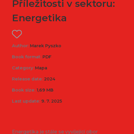
Příležitosti v sektoru:
Energetika
Author:
Marek Pyszko
Book format:
PDF
Category:
Mapa
Release date:
2024
Book size:
1,69 MB
Last update:
9. 7. 2025
Energetika je stále se vyvíjející obor