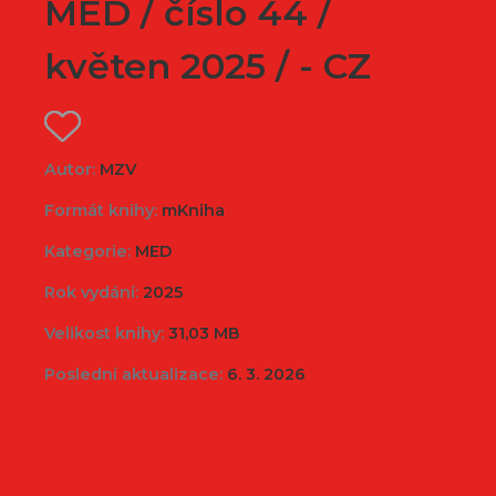
MED / číslo 44 /
květen 2025 / - CZ
Autor:
MZV
Formát knihy:
mKniha
Kategorie:
MED
Rok vydání:
2025
Velikost knihy:
31,03 MB
Poslední aktualizace:
6. 3. 2026