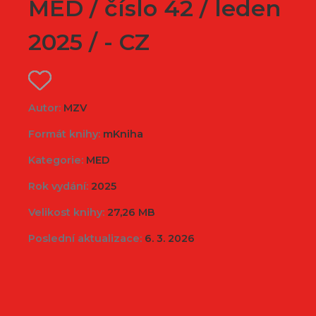
MED / číslo 42 / leden
2025 / - CZ
Autor:
MZV
Formát knihy:
mKniha
Kategorie:
MED
Rok vydání:
2025
Velikost knihy:
27,26 MB
Poslední aktualizace:
6. 3. 2026